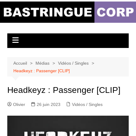
Aller
au
Bastringue Corp –
contenu
Actualités
Musicales
Accueil
Médias
Vidéos / Singles
Headkeyz : Passenger [CLIP]
Headkeyz : Passenger [CLIP]
Olivier
26 juin 2023
Vidéos / Singles