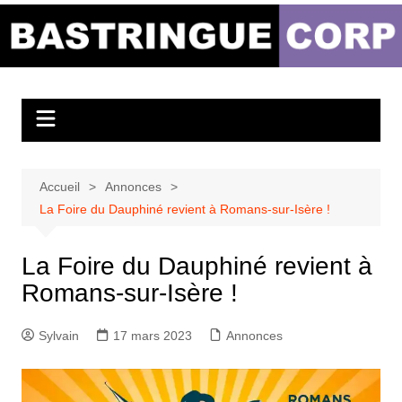
Aller
au
Bastringue Corp –
contenu
Actualités
Musicales
Accueil
Annonces
La Foire du Dauphiné revient à Romans-sur-Isère !
La Foire du Dauphiné revient à
Romans-sur-Isère !
Sylvain
17 mars 2023
Annonces