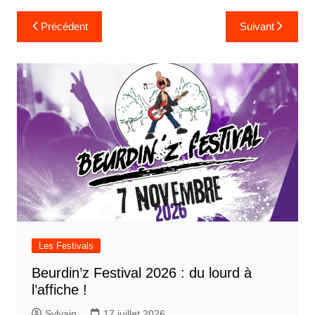
Navigation
Précédent
Suivant
de
l’article
Les Festivals
Beurdin’z Festival 2026 : du lourd à
l’affiche !
Sylvain
17 juillet 2026