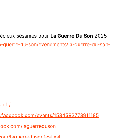
récieux sésames pour
La Guerre Du Son
2025 :
la-guerre-du-son/evenements/la-guerre-du-son-
n.fr/
w.facebook.com/events/1534582773911185
book.com/laguerreduson
com/laguerredusonfestival