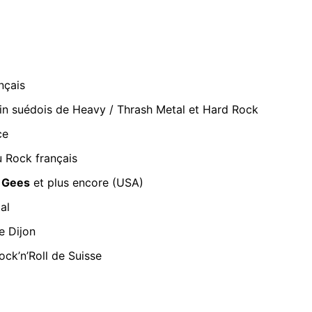
nçais
nin suédois de Heavy / Thrash Metal et Hard Rock
ce
u Rock français
 Gees
et plus encore (USA)
al
e Dijon
ock’n’Roll de Suisse