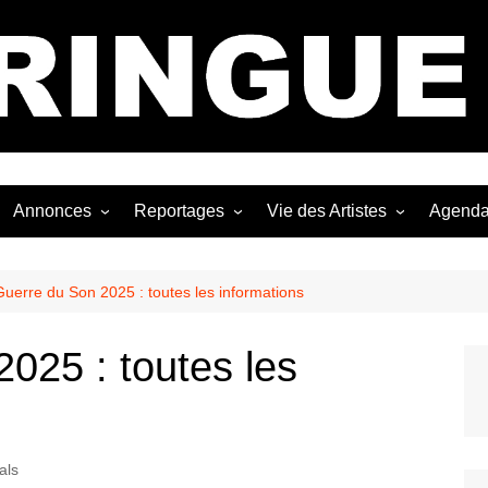
Bastringue Corp 
Annonces
Reportages
Vie des Artistes
Agend
ngles
Les Festivals
Live Reports
Biographies
EP
Les Concerts
Photographies
Nécro
uerre du Son 2025 : toutes les informations
Interviews
025 : toutes les
als