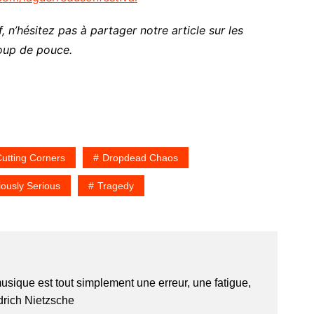
, n’hésitez pas à partager notre article sur les
oup de pouce.
utting Corners
Dropdead Chaos
iously Serious
Tragedy
usique est tout simplement une erreur, une fatigue,
edrich Nietzsche