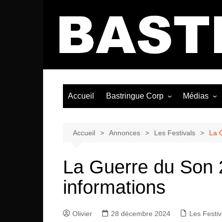
Aller
au
contenu
Accueil
Bastringue Corp
Médias
Éditorial
Vidéos / Si
Albums / 
Accueil
Annonces
Les Festivals
La G
La Guerre du Son 2
informations
Olivier
28 décembre 2024
Les Festiv