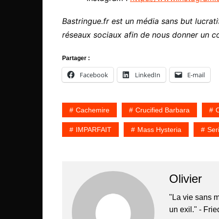
Bastringue.fr est un média sans but lucratif
réseaux sociaux afin de nous donner un c
Partager :
Facebook
LinkedIn
E-mail
Cachemire
Crucified Barbara
C
IMPARFAIT
Mass Hysteria
Ser
Olivier
"La vie sans m
un exil." - Fri