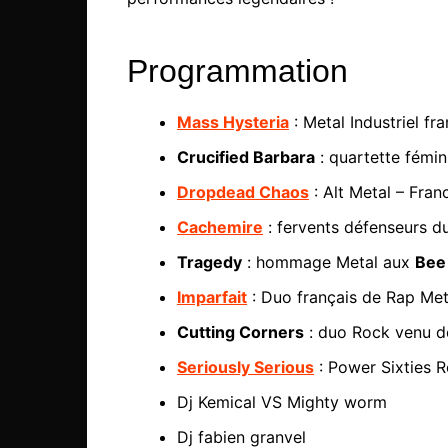
Programmation
Mass Hysteria
: Metal Industriel fra
Crucified Barbara
: quartette fémi
Dropdead Chaos
: Alt Metal – Fran
Cachemire
: fervents défenseurs d
Tragedy
: hommage Metal aux
Bee
Imparfait
: Duo français de Rap Met
Cutting Corners
: duo Rock venu d
Seriously Serious
: Power Sixties R
Dj Kemical VS Mighty worm
Dj fabien granvel