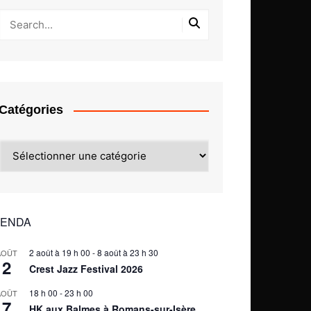
Catégories
Catégories
ENDA
2 août à 19 h 00
-
8 août à 23 h 30
AOÛT
2
Crest Jazz Festival 2026
18 h 00
-
23 h 00
AOÛT
7
HK aux Balmes à Romans-sur-Isère