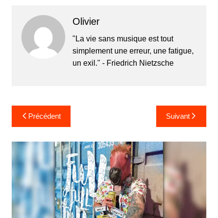
Olivier
"La vie sans musique est tout
simplement une erreur, une fatigue,
un exil." - Friedrich Nietzsche
Navigation
Précédent
Suivant
de
l’article