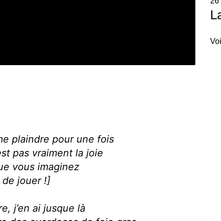
26
L
Voi
e plaindre pour une fois
st pas vraiment la joie
’que vous imaginez
 de jouer !]
e, j’en ai jusque là