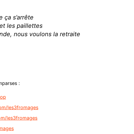
 ça s’arrête
et les paillettes
de, nous voulons la retraite
mparses :
hop
com/les3fromages
om/les3fromages
omages