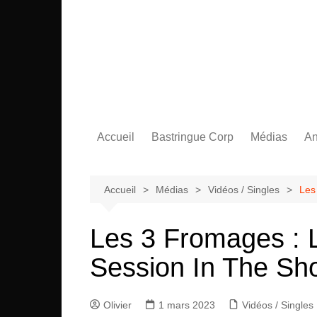
Aller
au
contenu
Accueil
Bastringue Corp
Médias
An
Éditorial
Vidéos / Sing
L
Albums / EP
L
Accueil
Médias
Vidéos / Singles
Les
Les 3 Fromages : L
Session In The Sh
Olivier
1 mars 2023
Vidéos / Singles