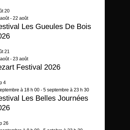
ût
20
 août
-
22 août
estival Les Gueules De Bois
026
ût
21
 août
-
23 août
ezart Festival 2026
p
4
septembre à 18 h 00
-
5 septembre à 23 h 30
estival Les Belles Journées
026
p
26