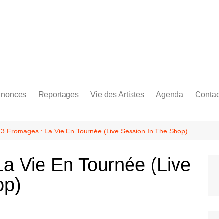
Bastringue Corp 
nonces
Reportages
Vie des Artistes
Agenda
Contac
les
es Festivals
Live Reports
Biographies
es Concerts
Photographies
Nécro
 3 Fromages : La Vie En Tournée (Live Session In The Shop)
Interviews
a Vie En Tournée (Live
op)