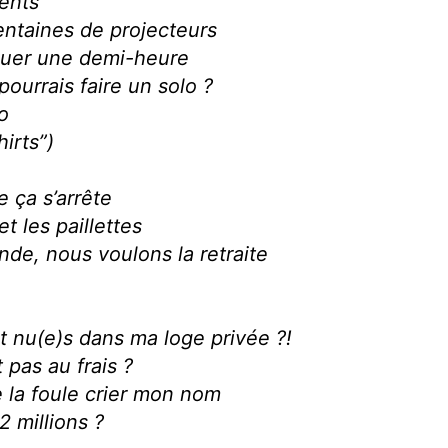
ments
centaines de projecteurs
 jouer une demi-heure
’pourrais faire un solo ?
o
irts”)
 ça s’arrête
et les paillettes
de, nous voulons la retraite
t nu(e)s dans ma loge privée ?!
pas au frais ?
 la foule crier mon nom
2 millions ?