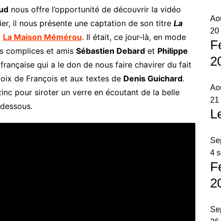
aud
nous offre l’opportunité de découvrir la vidéo
Ao
er, il nous présente une captation de son titre
La
20
à
La Maison Mémérou
. Il était, ce jour-là, en mode
F
es complices et amis
Sébastien Debard
et
Philippe
2
n française qui a le don de nous faire chavirer du fait
voix de François et aux textes de
Denis Guichard
.
Ao
inc pour siroter un verre en écoutant de la belle
21
-dessous.
L
Se
4 
F
2
Se