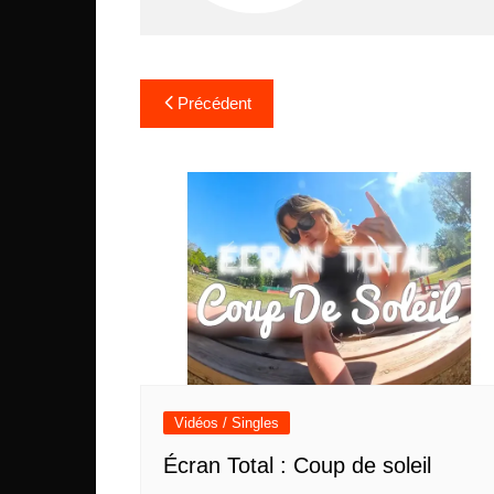
Navigation
Précédent
de
l’article
Vidéos / Singles
Écran Total : Coup de soleil