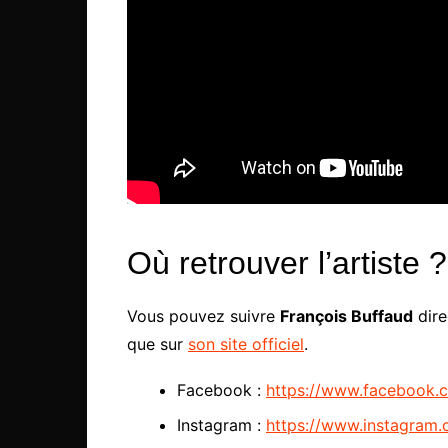
Où retrouver l’artiste ?
Vous pouvez suivre
François Buffaud
dire
que sur
son site officiel
.
Facebook :
https://www.facebook.
Instagram :
https://www.instagram.