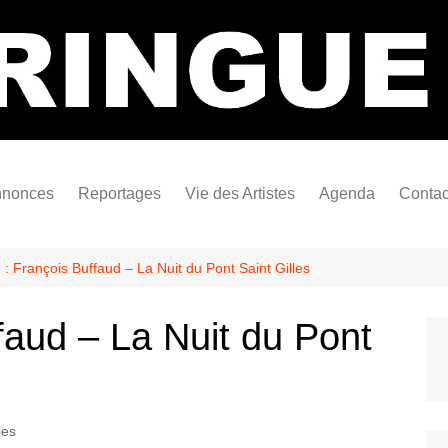
Bastringue Corp 
nonces
Reportages
Vie des Artistes
Agenda
Contac
les
es Festivals
Live Reports
Biographies
es Concerts
Photographies
Nécro
 : François Buffaud – La Nuit du Pont Saint Gilles
Interviews
ffaud – La Nuit du Pont
les