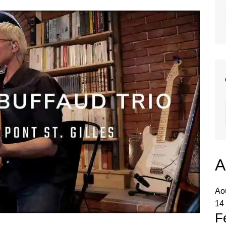
A
Ao
14 
F