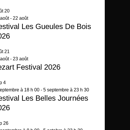
ût
20
 août
-
22 août
estival Les Gueules De Bois
026
ût
21
 août
-
23 août
ezart Festival 2026
p
4
septembre à 18 h 00
-
5 septembre à 23 h 30
estival Les Belles Journées
026
p
26