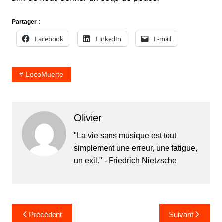
Partager :
Facebook
LinkedIn
E-mail
LocoMuerte
Olivier
"La vie sans musique est tout
simplement une erreur, une fatigue,
un exil." - Friedrich Nietzsche
Navigation
Précédent
Suivant