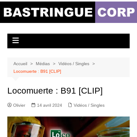
Aller
au
Bastringue Corp –
contenu
Actualités
Musicales
Accueil
Médias
Vidéos / Singles
Locomuerte : B91 [CLIP]
Locomuerte : B91 [CLIP]
Olivier
14 avril 2024
Vidéos / Singles