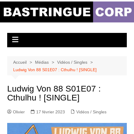
Aller
au
Bastringue Corp –
contenu
Actualités
Musicales
Accueil
Médias
Vidéos / Singles
Ludwig Von 88 S01E07 : Cthulhu ! [SINGLE]
Ludwig Von 88 S01E07 :
Cthulhu ! [SINGLE]
Olivier
17 février 2023
Vidéos / Singles