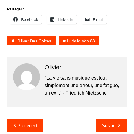
Partager :
Facebook
LinkedIn
E-mail
L'Hiver Des Crêtes
Ludwig Von 88
Olivier
"La vie sans musique est tout
simplement une erreur, une fatigue,
un exil." - Friedrich Nietzsche
Navigation
Précédent
Suivant
de