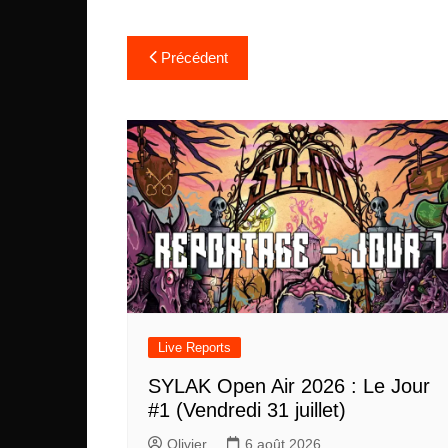
Navigation
Précédent
de
l’article
Live Reports
SYLAK Open Air 2026 : Le Jour
#1 (Vendredi 31 juillet)
Olivier
6 août 2026