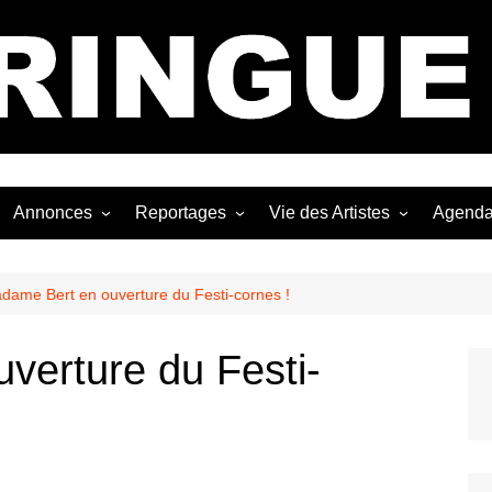
Bastringue Corp 
Annonces
Reportages
Vie des Artistes
Agend
ngles
Les Festivals
Live Reports
Biographies
EP
Les Concerts
Photographies
Nécro
dame Bert en ouverture du Festi-cornes !
Interviews
verture du Festi-