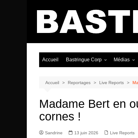
Aller
au
contenu
Accueil
Bastringue Corp
Médias
Éditorial
Vidéos / Si
Albums / 
Accueil
Reportages
Live Reports
Ma
Madame Bert en ou
cornes !
Sandrine
13 juin 2026
Live Reports