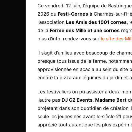
Ce vendredi 12 juin, l’équipe de Bastringue
2026 du
Festi-Cornes
à Charmes-sur-l’Her
l’association
Les Amis des 1001 cornes
, 
de la
Ferme des Mille et une cornes
regro
plus d’info, rendez-vous sur
le site des Mi
Il s’agit d’un lieu avec beaucoup de charm
presque tous issus de la ferme, notamment 
approvisionnée en acacia au sein du site p
encore la pizza aux légumes du jardin et a
Les festivaliers on pu assister à deux mo
l’autre pas
DJ G2 Events
.
Madame Bert
dé
projetant dans son quotidien de création. 
seule les jeunes nés avant le siècle 21 pe
apprécié tout autant que les plus expérim