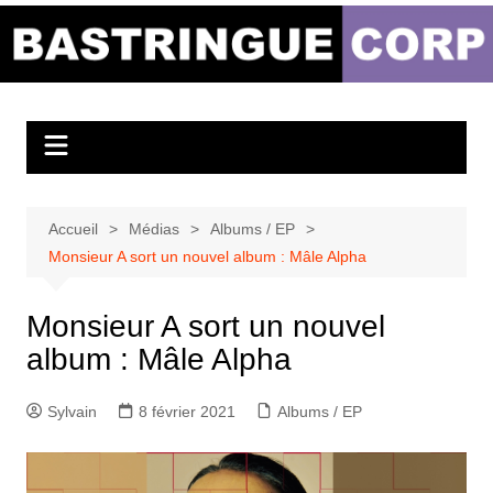
Aller
au
Bastringue Corp –
contenu
Actualités
Musicales
Accueil
Médias
Albums / EP
Monsieur A sort un nouvel album : Mâle Alpha
Monsieur A sort un nouvel
album : Mâle Alpha
Sylvain
8 février 2021
Albums / EP