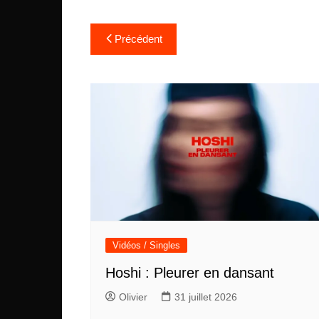
Navigation
Précédent
de
l’article
Vidéos / Singles
Hoshi : Pleurer en dansant
Olivier
31 juillet 2026