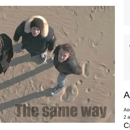
A
Ao
2 a
C