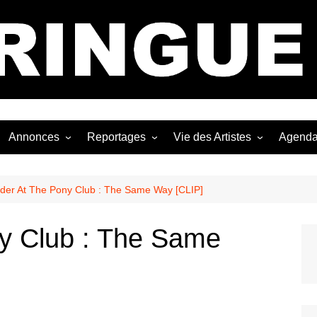
Bastringue Corp 
Annonces
Reportages
Vie des Artistes
Agend
ngles
Les Festivals
Live Reports
Biographies
EP
Les Concerts
Photographies
Nécro
der At The Pony Club : The Same Way [CLIP]
Interviews
y Club : The Same