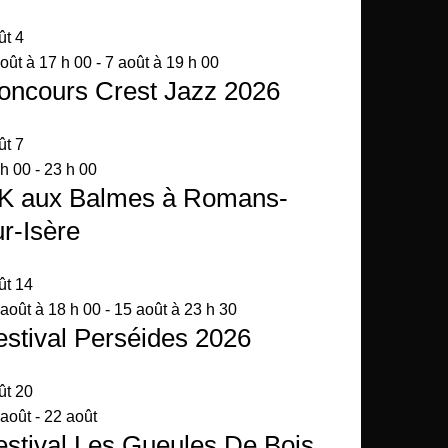
ût
4
oût à 17 h 00
-
7 août à 19 h 00
oncours Crest Jazz 2026
ût
7
 h 00
-
23 h 00
K aux Balmes à Romans-
ur-Isère
ût
14
août à 18 h 00
-
15 août à 23 h 30
estival Perséides 2026
ût
20
 août
-
22 août
estival Les Gueules De Bois