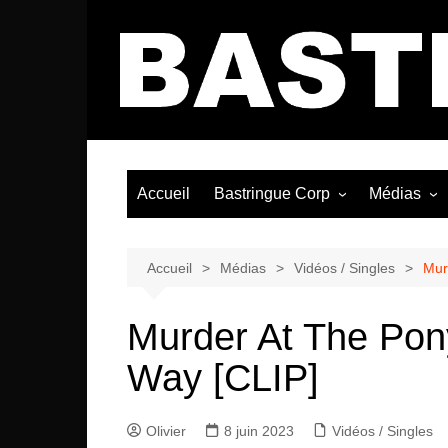
Aller
au
contenu
Accueil
Bastringue Corp
Médias
Éditorial
Vidéos / Si
Albums / 
Accueil
Médias
Vidéos / Singles
Mur
Murder At The Pon
Way [CLIP]
Olivier
8 juin 2023
Vidéos / Singles