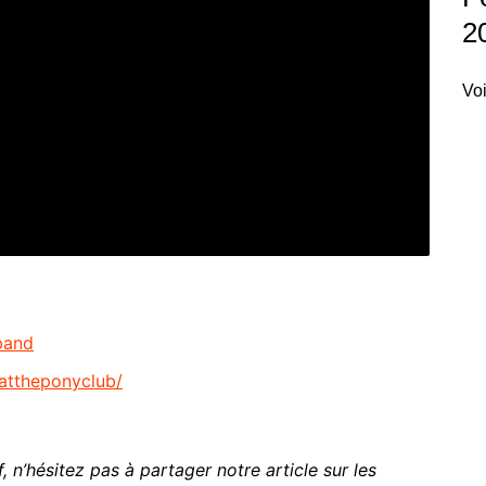
2
Voi
band
attheponyclub/
, n’hésitez pas à partager notre article sur les