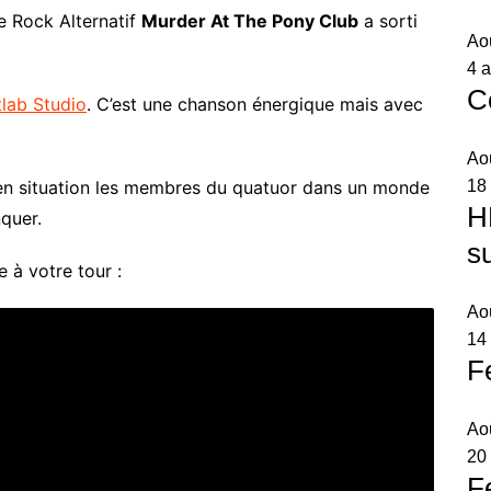
e Rock Alternatif
Murder At The Pony Club
a sorti
Ao
4 a
C
tlab Studio
. C’est une chanson énergique mais avec
Ao
18
en situation les membres du quatuor dans un monde
H
nquer.
s
 à votre tour :
Ao
14 
F
Ao
20
F