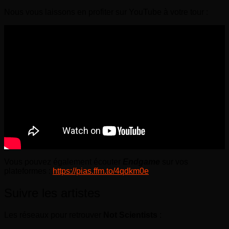
Nous vous laissons en profiter sur YouTube à votre tour :
Vous pouvez également écouter
Endgame
sur vos
plateformes :
https://pias.ffm.to/4qdkm0e
Suivre les artistes
Les réseaux pour retrouver
Not Scientists
: