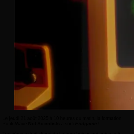
Le jeudi 21 août 2025 à 10 heures du matin, la formation
Punk-Wave
Not Scientists
a sorti
Endgame
!
Troisième extrait clippé de l’album
Voices
qui arrive le 5