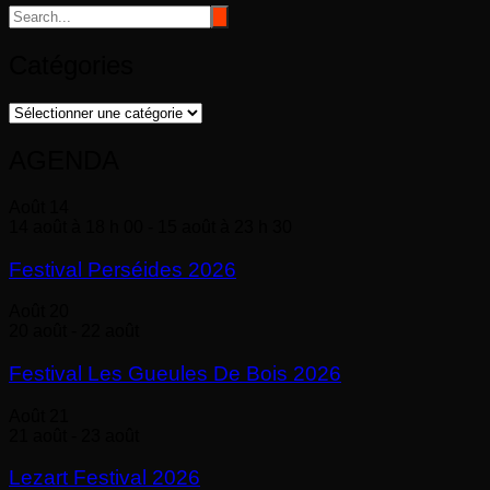
Catégories
Catégories
AGENDA
Août
14
14 août à 18 h 00
-
15 août à 23 h 30
Festival Perséides 2026
Août
20
20 août
-
22 août
Festival Les Gueules De Bois 2026
Août
21
21 août
-
23 août
Lezart Festival 2026