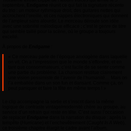
septembre,
Endgame
réunit ce qui fait la signature récente
du trio : un moteur rythmique droit, des guitares nettes qui
accrochent l’oreille, et ces nappes électroniques qui donnent
de l’ampleur sans alourdir. Le morceau déroule son idée
avec une sobriété mélodique efficace ; c’est le genre de titre
qui semble taillé pour la scène, où le groupe a toujours
excellé.
À propos de
Endgame
:
« Ce morceau parle de l’époque anxiogène dans laquelle
on vit. On a l’impression que le monde s’effondre, et en
tant que consommateurs, c’est facile de se sentir comme
une partie du problème. La chanson restitue clairement
une vision pessimiste de l’avenir de l’humanité… Mais on
l’a emballée dans un son fun et dansant. Comme ça, on
peut paniquer et faire la fête en même temps ! »
Le clip accompagne la sortie et s’inscrit dans la même
logique de contraste vintage/modernité chère au groupe, au
service d’un refrain qui reste en tête. C’est aussi l’occasion
de replacer
Endgame
dans la narration du disque : après la
tempête (
Hurricane
) et l’enchevêtrement (
Caught In A Web
),
ce troisième chapitre élargit le cadre avant l’album.