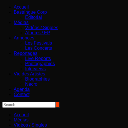
Aller
Bastringue Corp – Actualités Musicales
Accueil
au
Bastringue Corp
contenu
Éditorial
Médias
Vidéos / Singles
Albums / EP
Annonces
Les Festivals
Les Concerts
Reportages
Live Reports
Photographies
Interviews
Vie des Artistes
Biographies
Nécro
Agenda
Contact
Accueil
Médias
Vidéos / Singles