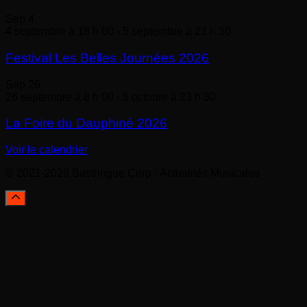
Sep
4
4 septembre à 18 h 00
-
5 septembre à 23 h 30
Festival Les Belles Journées 2026
Sep
26
26 septembre à 8 h 00
-
5 octobre à 23 h 30
La Foire du Dauphiné 2026
Voir le calendrier
© 2021-2026 Bastringue Corp - Actualités Musicales