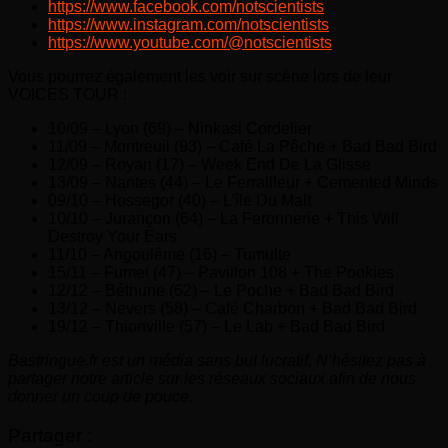
https://www.facebook.com/notscientists
https://www.instagram.com/notscientists
https://www.youtube.com/@notscientists
Vous pourrez également les voir sur scène lors de leur
VOICES TOUR :
10/09 – Lyon (69) – Ninkasi Cordelier
11/09 – Montreuil (93) – Café La Pêche + Bad Bad Bird
12/09 – Royan (17) – Week End De La Glisse
13/09 – Nantes (44) – Le Ferrailleur + Cemented Minds
09/10 – Hossegor (40) – L’île Du Malt
10/10 – Jurançon (64) – La Feronnerie + This Will
Destroy Your Ears
11/10 – Angoulême (16) – Tumulte
15/11 – Fumel (47) – Pavillon 108 + The Pookies
12/12 – Béthune (62) – Le Poche + Bad Bad Bird
13/12 – Nevers (58) – Café Charbon + Bad Bad Bird
19/12 – Thionville (57) – Le Lab + Bad Bad Bird
Bastringue.fr est un média sans but lucratif. N’hésitez pas à
partager notre article sur les réseaux sociaux afin de nous
donner un coup de pouce.
Partager :