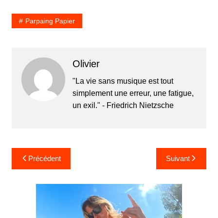
Parpaing Papier
Olivier
"La vie sans musique est tout
simplement une erreur, une fatigue,
un exil." - Friedrich Nietzsche
Navigation
Précédent
Suivant
de
l’article