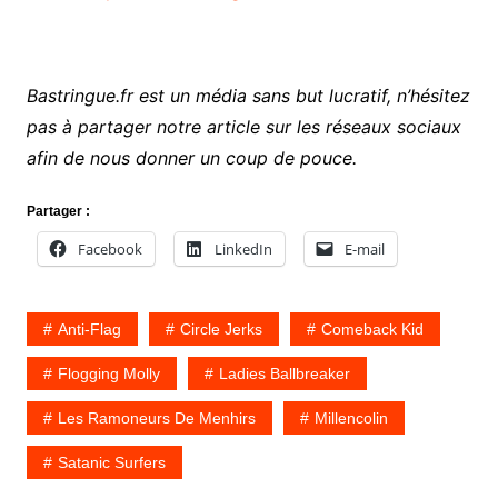
Bastringue.fr est un média sans but lucratif, n’hésitez
pas à partager notre article sur les réseaux sociaux
afin de nous donner un coup de pouce.
Partager :
Facebook
LinkedIn
E-mail
Anti-Flag
Circle Jerks
Comeback Kid
Flogging Molly
Ladies Ballbreaker
Les Ramoneurs De Menhirs
Millencolin
Satanic Surfers