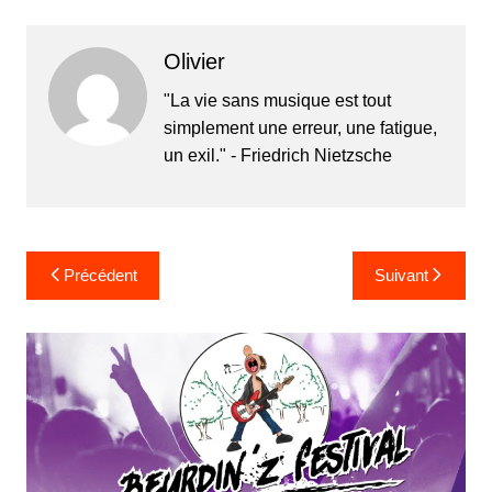
Olivier
"La vie sans musique est tout
simplement une erreur, une fatigue,
un exil." - Friedrich Nietzsche
Navigation
Précédent
Suivant
de
l’article