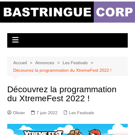
Aller
au
Bastringue Corp –
contenu
Actualités
Musicales
Accueil
Annonces
Les Festivals
Découvrez la programmation du XtremeFest 2022 !
Découvrez la programmation
du XtremeFest 2022 !
Olivier
7 juin 2022
Les Festivals