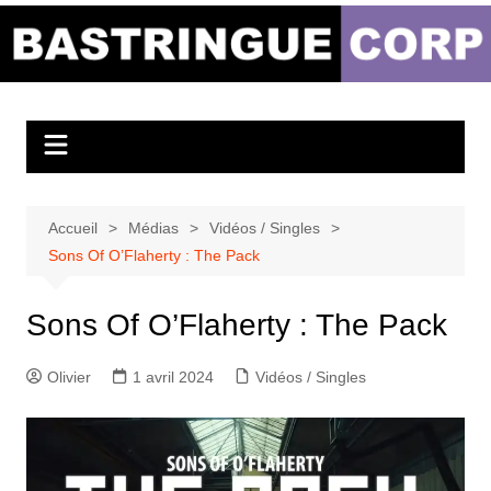
Aller
au
Bastringue Corp –
contenu
Actualités
Musicales
Accueil
Médias
Vidéos / Singles
Sons Of O’Flaherty : The Pack
Sons Of O’Flaherty : The Pack
Olivier
1 avril 2024
Vidéos / Singles