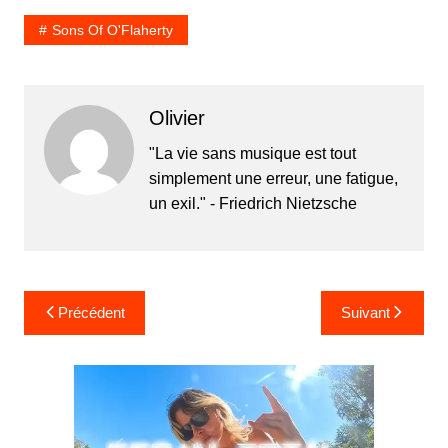
Sons Of O'Flaherty
Olivier
"La vie sans musique est tout
simplement une erreur, une fatigue,
un exil." - Friedrich Nietzsche
Navigation
Précédent
Suivant
de
l’article