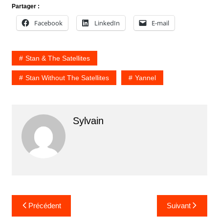
Partager :
Facebook
LinkedIn
E-mail
Stan & The Satellites
Stan Without The Satellites
Yannel
Sylvain
Navigation
Précédent
Suivant
de