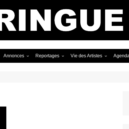
Bastringue Corp 
Annonces
Reportages
Vie des Artistes
Agend
ngles
Les Festivals
Live Reports
Biographies
EP
Les Concerts
Photographies
Nécro
Interviews