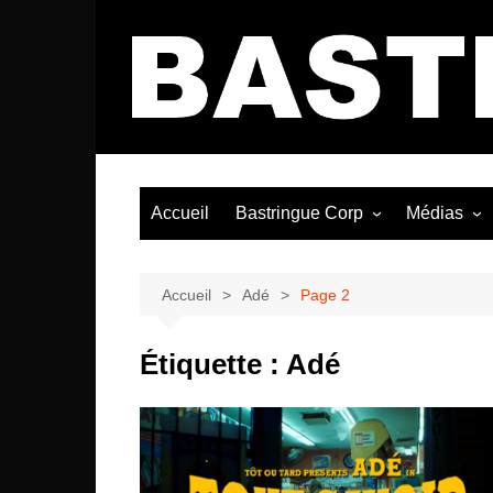
Aller
au
contenu
Accueil
Bastringue Corp
Médias
Éditorial
Vidéos / Si
Albums / 
Accueil
Adé
Page 2
Étiquette :
Adé