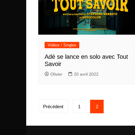
Vidéos / Singles
Adé se lance en solo avec Tout
Savoir
Olivier
20 avril 2022
Pagination
Précédent
1
2
des
publications