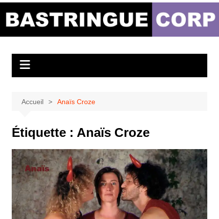
Aller
au
Bastringue Corp –
contenu
Actualités
Musicales
Accueil
Anaïs Croze
Étiquette :
Anaïs Croze