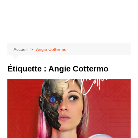
Aller
au
Bastringue Corp –
contenu
Actualités
Musicales
Accueil
Angie Cottermo
Étiquette :
Angie Cottermo