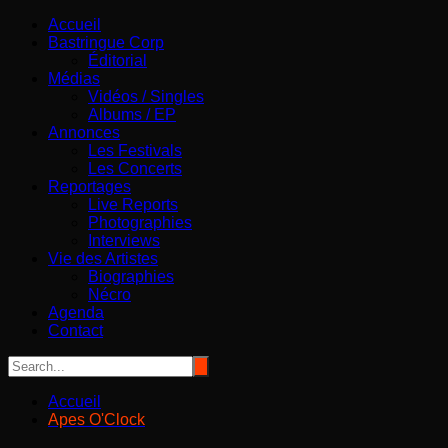
Aller
Bastringue Corp – Actualités Musicales
Accueil
au
Bastringue Corp
contenu
Éditorial
Médias
Vidéos / Singles
Albums / EP
Annonces
Les Festivals
Les Concerts
Reportages
Live Reports
Photographies
Interviews
Vie des Artistes
Biographies
Nécro
Agenda
Contact
Accueil
Apes O'Clock