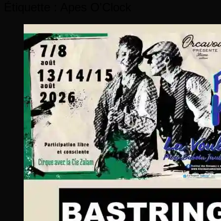
Étiquette :
Apes O'Clock