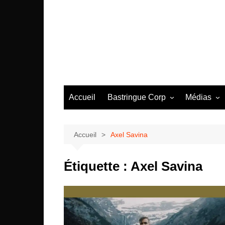
Aller
au
contenu
Accueil
Bastringue Corp
Médias
Éditorial
Vidéos / Si
Albums / 
Accueil
Axel Savina
Étiquette :
Axel Savina