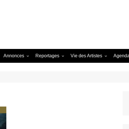
Bastringue Corp 
Annonces
Reportages
Vie des Artistes
Agend
ngles
Les Festivals
Live Reports
Biographies
EP
Les Concerts
Photographies
Nécro
Interviews