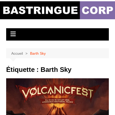
Aller
au
Bastringue Corp –
contenu
Actualités
Musicales
Accueil
Barth Sky
Étiquette :
Barth Sky