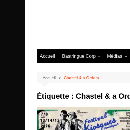
Aller
au
contenu
Accueil
Bastringue Corp
Médias
Éditorial
Vidéos / Si
Albums / 
Accueil
Chastel & a Ordem
Étiquette :
Chastel & a O