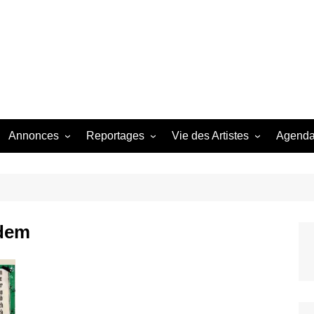
Bastringue Corp 
Annonces
Reportages
Vie des Artistes
Agend
ngles
Les Festivals
Live Reports
Biographies
EP
Les Concerts
Photographies
Nécro
Interviews
rdem