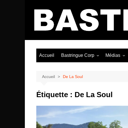
Aller
au
contenu
Accueil
Bastringue Corp
Médias
Éditorial
Vidéos / Si
Albums / 
Accueil
De La Soul
Étiquette :
De La Soul