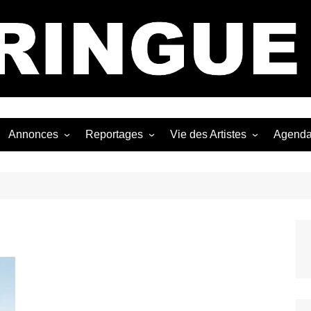
Bastringue Corp 
Annonces
Reportages
Vie des Artistes
Agend
ngles
Les Festivals
Live Reports
Biographies
EP
Les Concerts
Photographies
Nécro
Interviews