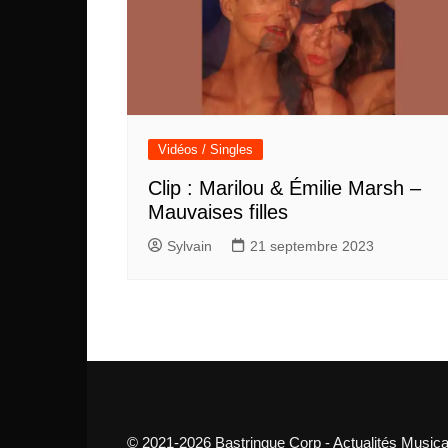
Vidéos / Singles
Clip : Marilou & Émilie Marsh –
Mauvaises filles
Sylvain
21 septembre 2023
© 2021-2026 Bastringue Corp - Actualités Musica