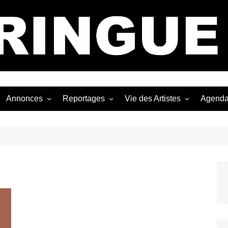
Bastringue Corp 
Annonces
Reportages
Vie des Artistes
Agend
ngles
Les Festivals
Live Reports
Biographies
EP
Les Concerts
Photographies
Nécro
Interviews