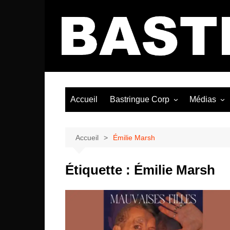
Aller
au
contenu
Accueil
Bastringue Corp
Médias
Éditorial
Vidéos / Si
Albums / 
Accueil
Émilie Marsh
Étiquette :
Émilie Marsh