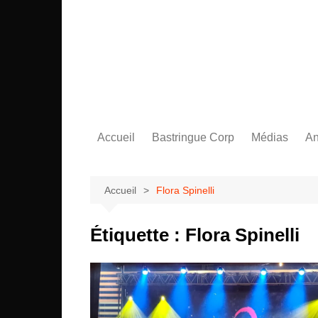
Aller
au
contenu
Accueil
Bastringue Corp
Médias
An
Éditorial
Vidéos / Sing
L
Albums / EP
L
Accueil
Flora Spinelli
Étiquette :
Flora Spinelli