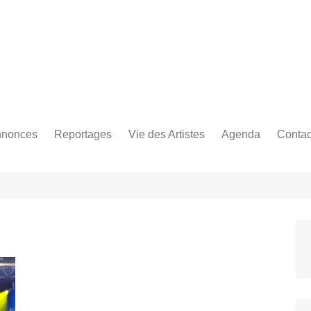
Bastringue Corp 
nonces
Reportages
Vie des Artistes
Agenda
Contac
les
es Festivals
Live Reports
Biographies
es Concerts
Photographies
Nécro
Interviews