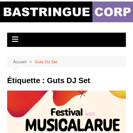
Aller
au
Bastringue Corp –
contenu
Actualités
Musicales
Accueil
Guts DJ Set
Étiquette :
Guts DJ Set