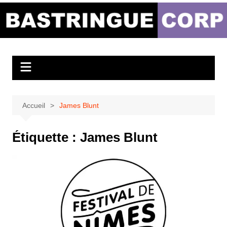
Aller
au
Bastringue Corp –
contenu
Actualités
Musicales
Accueil
James Blunt
Étiquette :
James Blunt