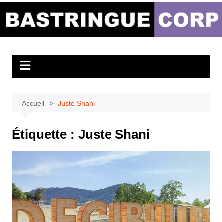
Aller
au
Bastringue Corp –
contenu
Actualités
Musicales
Accueil
Juste Shani
Étiquette :
Juste Shani