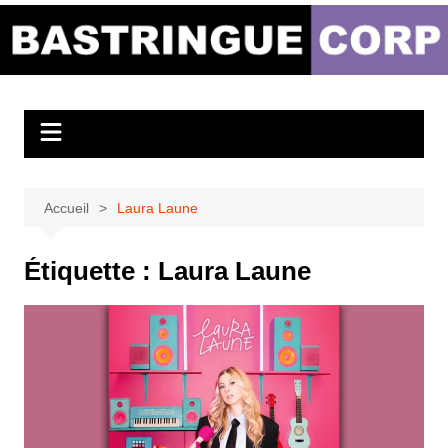
Aller
au
Bastringue Corp –
contenu
Actualités
Musicales
Accueil
Laura Laune
Étiquette :
Laura Laune