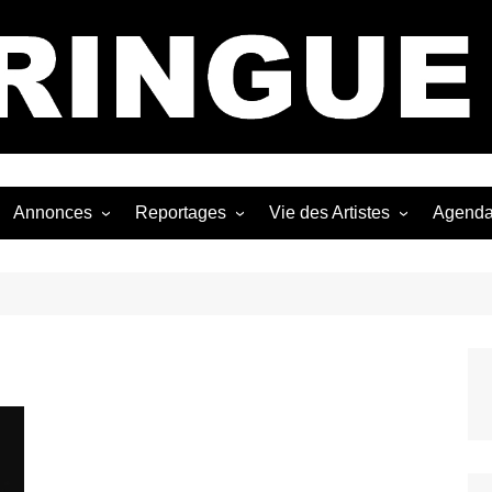
Bastringue Corp 
Annonces
Reportages
Vie des Artistes
Agend
ngles
Les Festivals
Live Reports
Biographies
EP
Les Concerts
Photographies
Nécro
Interviews