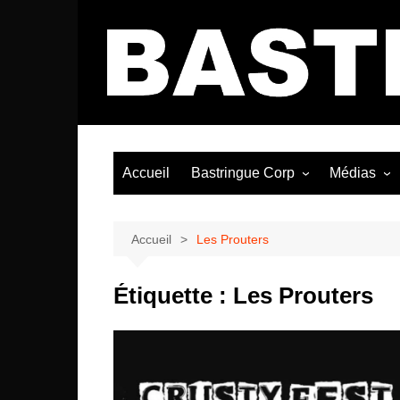
Aller
au
contenu
Accueil
Bastringue Corp
Médias
Éditorial
Vidéos / Si
Albums / 
Accueil
Les Prouters
Étiquette :
Les Prouters