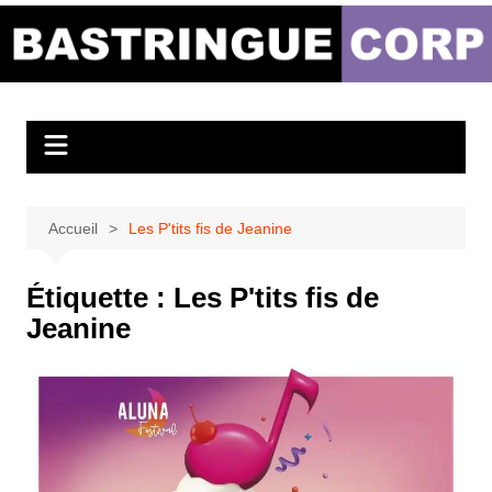
Aller
au
Bastringue Corp –
contenu
Actualités
Musicales
Accueil
Les P'tits fis de Jeanine
Étiquette :
Les P'tits fis de
Jeanine