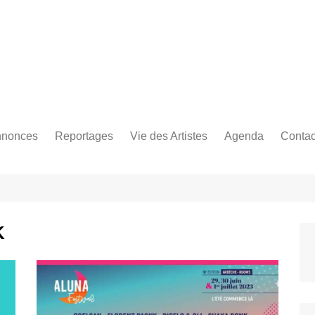
Bastringue Corp 
nonces
Reportages
Vie des Artistes
Agenda
Contac
les
es Festivals
Live Reports
Biographies
es Concerts
Photographies
Nécro
Interviews
K