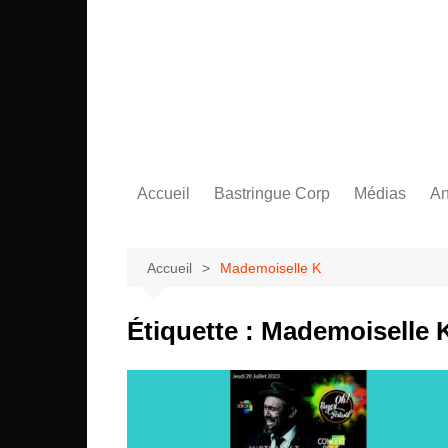
Aller
au
contenu
Accueil
Bastringue Corp
Médias
An
Éditorial
Vidéos / Sing
L
Albums / EP
L
Accueil
Mademoiselle K
Étiquette :
Mademoiselle 