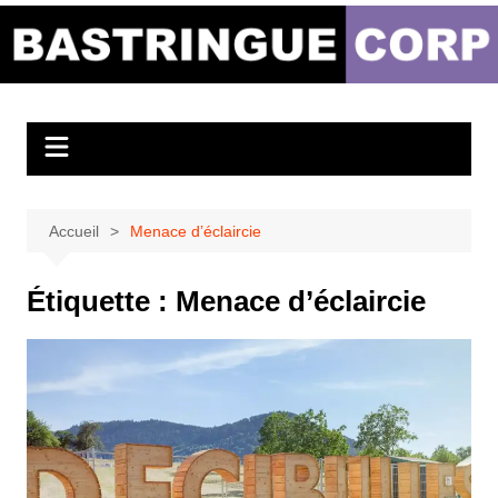
Aller
au
Bastringue Corp –
contenu
Actualités
Musicales
Accueil
Menace d’éclaircie
Étiquette :
Menace d’éclaircie