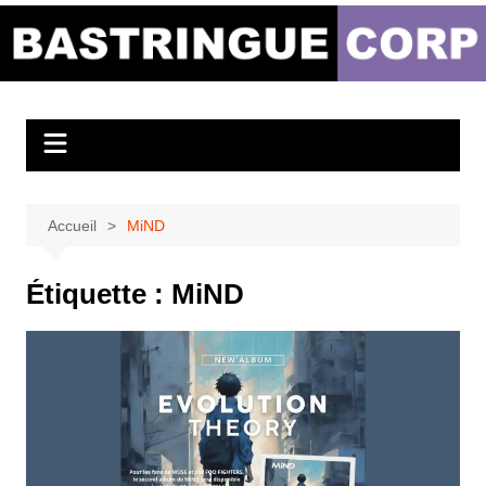
Aller
au
Bastringue Corp –
contenu
Actualités
Musicales
Accueil
MiND
Étiquette :
MiND