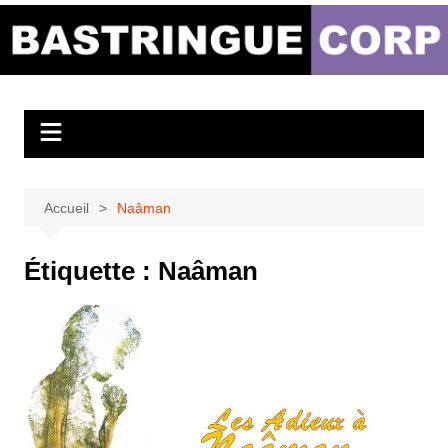
Aller
au
Bastringue Corp –
contenu
Actualités
Musicales
Accueil
Naâman
Étiquette :
Naâman