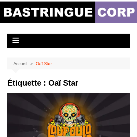
Aller
au
Bastringue Corp –
contenu
Actualités
Musicales
Accueil
Oaï Star
Étiquette :
Oaï Star