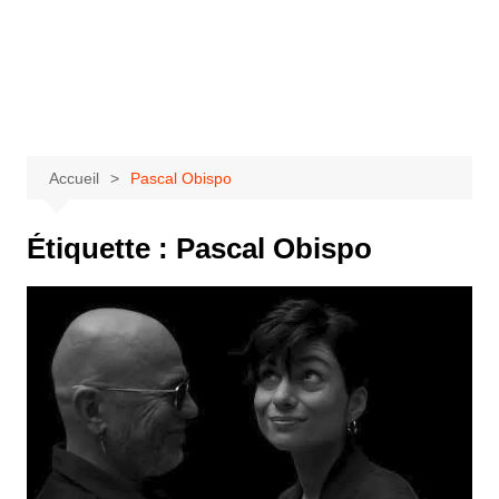
Aller
au
Bastringue Corp –
contenu
Actualités
Musicales
Accueil
Pascal Obispo
Étiquette :
Pascal Obispo