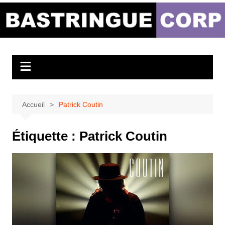
Aller
au
Bastringue Corp –
contenu
Actualités
Musicales
Accueil
Patrick Coutin
Étiquette :
Patrick Coutin