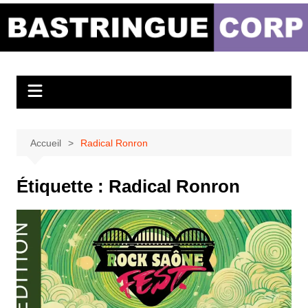
Aller
au
Bastringue Corp –
contenu
Actualités
Musicales
Accueil
Radical Ronron
Étiquette :
Radical Ronron