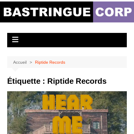
Aller
au
Bastringue Corp –
contenu
Actualités
Musicales
Accueil
Riptide Records
Étiquette :
Riptide Records