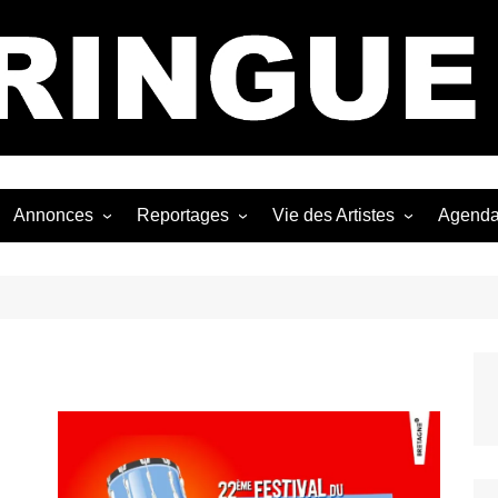
Bastringue Corp 
Annonces
Reportages
Vie des Artistes
Agend
ngles
Les Festivals
Live Reports
Biographies
EP
Les Concerts
Photographies
Nécro
Interviews