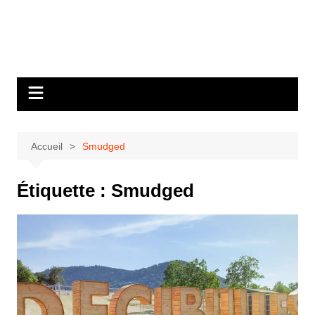
Aller
au
Bastringue Corp –
contenu
Actualités
Musicales
Accueil
Smudged
Étiquette :
Smudged