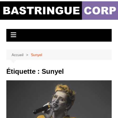
Aller
au
Bastringue Corp –
contenu
Actualités
Musicales
Accueil
Sunyel
Étiquette :
Sunyel