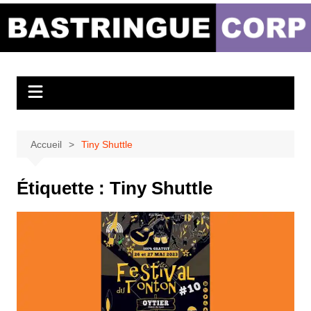
Aller
au
Bastringue Corp –
contenu
Actualités
Musicales
Accueil
Tiny Shuttle
Étiquette :
Tiny Shuttle