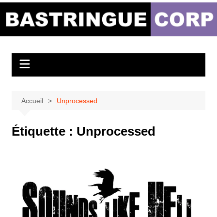
Aller
au
Bastringue Corp –
contenu
Actualités
Musicales
Accueil
Unprocessed
Étiquette :
Unprocessed