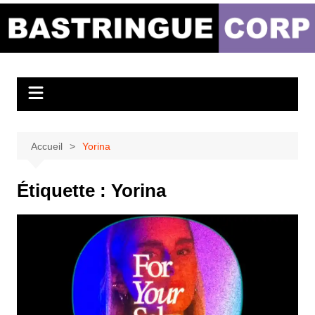
Aller
au
Bastringue Corp –
contenu
Actualités
Musicales
Accueil
Yorina
Étiquette :
Yorina