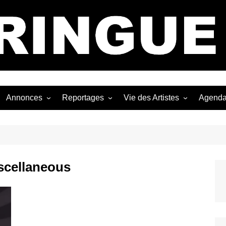
Bastringue Corp 
Annonces
Reportages
Vie des Artistes
Agend
ngles
Les Festivals
Live Reports
Biographies
EP
Les Concerts
Photographies
Nécro
Interviews
scellaneous