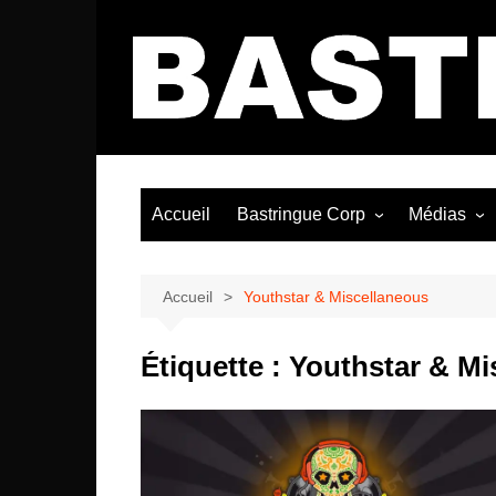
Aller
au
contenu
Accueil
Bastringue Corp
Médias
Éditorial
Vidéos / Si
Albums / 
Accueil
Youthstar & Miscellaneous
Étiquette :
Youthstar & Mi