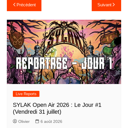
Navigation
Précédent
Suivant
de
l’article
Live Reports
SYLAK Open Air 2026 : Le Jour #1
(Vendredi 31 juillet)
Olivier
6 août 2026