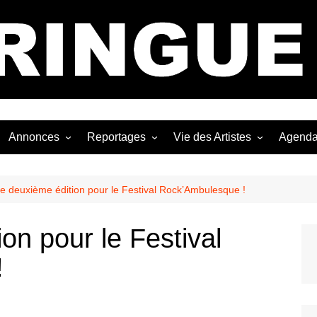
Bastringue Corp 
Annonces
Reportages
Vie des Artistes
Agend
ngles
Les Festivals
Live Reports
Biographies
EP
Les Concerts
Photographies
Nécro
e deuxième édition pour le Festival Rock’Ambulesque !
Interviews
on pour le Festival
!