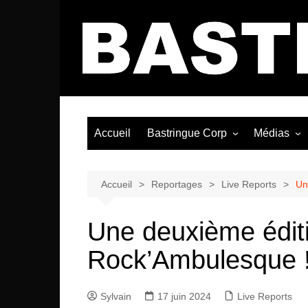
Aller
au
contenu
Accueil
Bastringue Corp
Médias
Éditorial
Vidéos / Si
Albums / 
Accueil
Reportages
Live Reports
Un
Une deuxième éditi
Rock’Ambulesque 
Sylvain
17 juin 2024
Live Reports