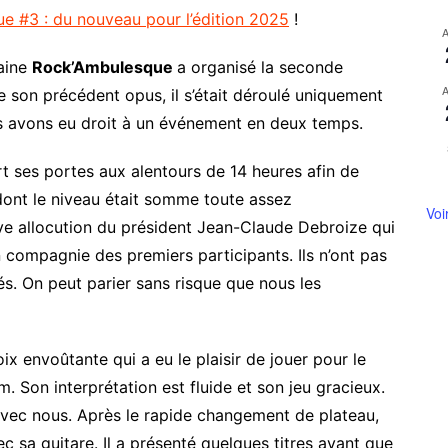
e #3 : du nouveau pour l’édition 2025
!
caine
Rock’Ambulesque
a organisé la seconde
de son précédent opus, il s’était déroulé uniquement
us avons eu droit à un événement en deux temps.
ert ses portes aux alentours de 14 heures afin de
dont le niveau était somme toute assez
Voi
ève allocution du président Jean-Claude Debroize qui
 en compagnie des premiers participants. Ils n’ont pas
s. On peut parier sans risque que nous les
ix envoûtante qui a eu le plaisir de jouer pour le
m. Son interprétation est fluide et son jeu gracieux.
vec nous. Après le rapide changement de plateau,
ec sa guitare. Il a présenté quelques titres avant que