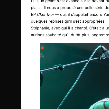
Puis un géant s’est avancé sur le devant d
plaisir. Il nous a proposé une belle série
EP
Cher Moi
— oui, il s’appelait encore Y
quelques reprises qu’il s’est appropriées.
Stéphanie, avec qui il a chanté. C’était à
aurions souhaité qu’il durât plus longtemp